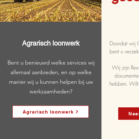
Agrarisch loonwerk
Doordat wij 
bent u verzek
Bent u benieuwd welke services wij
Wij zijn fle
allemaal aanbieden, en op welke
documenten 
manier wij u kunnen helpen bij uw
hebben. Wilt
werkzaamheden?
Agrarisch loonwerk
Nee