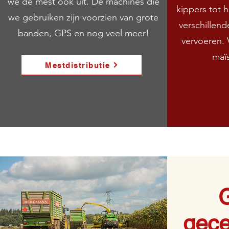
we de mest ook uit. De machines die
kippers tot 
we gebruiken zijn voorzien van grote
verschillen
banden, GPS en nog veel meer!
vervoeren. 
maï
Mestdistributie
gece